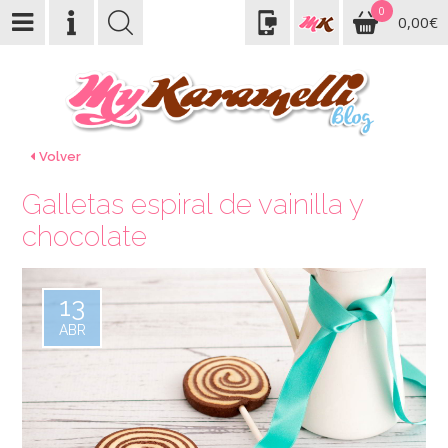
0
0,00€
Volver
Galletas espiral de vainilla y
chocolate
13
ABR