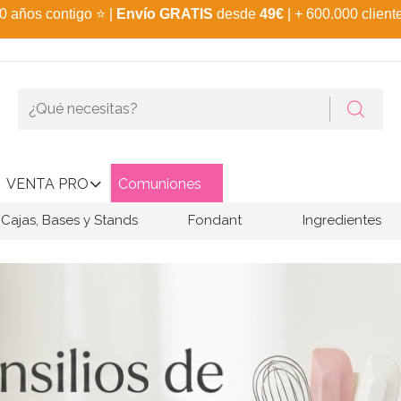
0 años contigo
⭐
|
Envío GRATIS
desde
49€
| + 600.000 client
VENTA PRO
Comuniones
Cajas, Bases y Stands
Fondant
Ingredientes