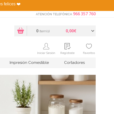
es felices
❤️
966 357 760
ATENCIÓN TELEFÓNICA
0
0,00€
Item(s)
Iniciar Sesión
Regístrate
Favoritos
Impresión Comestible
Cortadores