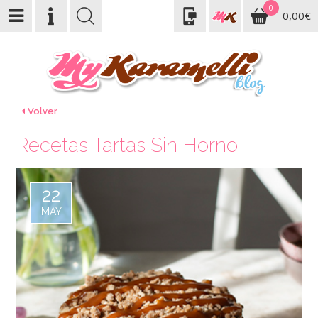
0
0,00€
Volver
Recetas Tartas Sin Horno
22
MAY