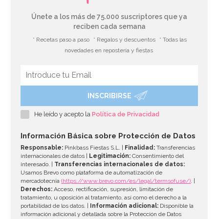
Únete a los más de 75.000 suscriptores que ya
reciben cada semana
* Recetas paso a paso
* Regalos y descuentos
* Todas las
novedades en repostería y fiestas
INSCRIBIRSE
He leído y acepto la
Política de Privacidad
Información Básica sobre Protección de Datos
Responsable:
Pinkbass Fiestas S.L. |
Finalidad:
Transferencias
internacionales de datos |
Legitimación:
Consentimiento del
interesado. |
Transferencias internacionales de datos:
Usamos Brevo como plataforma de automatización de
mercadotecnia
(https://www.brevo.com/es/legal/termsofuse/)
. |
Derechos:
Acceso, rectificación, supresión, limitación de
tratamiento, u oposición al tratamiento, así como el derecho a la
portabilidad de los datos. |
Información adicional:
Disponible la
información adicional y detallada sobre la Protección de Datos