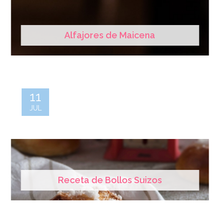
Alfajores de Maicena
11
JUL
Receta de Bollos Suizos