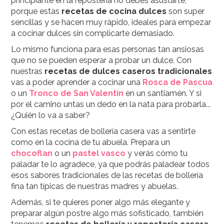
principiante en la repostería no debes asustarte,
porque estas
recetas de cocina dulces
son super
sencillas y se hacen muy rápido, ideales para empezar
a cocinar dulces sin complicarte demasiado.
Lo mismo funciona para esas personas tan ansiosas
que no se pueden esperar a probar un dulce. Con
nuestras
recetas de dulces caseros tradicionales
vas a poder aprender a cocinar una
Rosca de Pascua
o un
Tronco de San Valentín
en un santiamén. Y si
por el camino untas un dedo en la nata para probarla...
¿Quién lo va a saber?
Con estas recetas de bollería casera vas a sentirte
como en la cocina de tu abuela. Prepara un
chocoflan
o un
pastel vasco
y verás cómo tu
paladar te lo agradece, ya que podrás paladear todos
esos sabores tradicionales de las recetas de bollería
fina tan típicas de nuestras madres y abuelas.
Además, si te quieres poner algo más elegante y
preparar algún postre algo más sofisticado, también