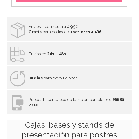
Envíos a península a 4.95€
Gratis
superiores a 49€
para pedidos
24h. - 48h.
Envíos en
30 días
para devoluciones
966 35
Puedes hacer tu pedido también por teléfono
77 60
Dummie redondo 30x10cm de alto
Cajas, bases y stands de
4,95€
presentación para postres