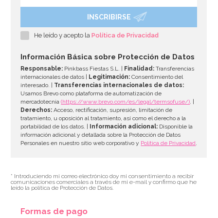
INSCRIBIRSE
He leído y acepto la
Política de Privacidad
Información Básica sobre Protección de Datos
Responsable:
Pinkbass Fiestas S.L. |
Finalidad:
Transferencias
internacionales de datos |
Legitimación:
Consentimiento del
interesado. |
Transferencias internacionales de datos:
Usamos Brevo como plataforma de automatización de
mercadotecnia
(https://www.brevo.com/es/legal/termsofuse/)
. |
Derechos:
Acceso, rectificación, supresión, limitación de
Stand para Tartas Azul Vintage 29 cm
tratamiento, u oposición al tratamiento, así como el derecho a la
portabilidad de los datos. |
Información adicional:
Disponible la
información adicional y detallada sobre la Protección de Datos
37,95€
Personales en nuestro sitio web corporativo y
Política de Privacidad
.
* Introduciendo mi correo electrónico doy mi consentimiento a recibir
AÑADIR
comunicaciones comerciales a través de mi e-mail y confirmo que he
leído la política de Protección de Datos.
Formas de pago