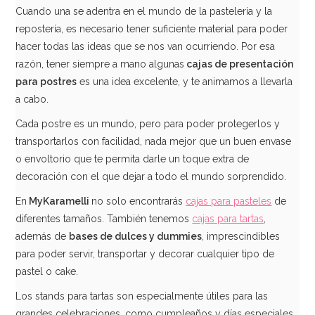
Cuando una se adentra en el mundo de la pastelería y la
repostería, es necesario tener suficiente material para poder
AÑADIR
hacer todas las ideas que se nos van ocurriendo. Por esa
razón, tener siempre a mano algunas
cajas
de presentación
para
postres
es una idea excelente, y te animamos a llevarla
a cabo.
Cada postre es un mundo, pero para poder protegerlos y
transportarlos con facilidad, nada mejor que un buen envase
o envoltorio que te permita darle un toque extra de
decoración con el que dejar a todo el mundo sorprendido.
En
MyKaramelli
no solo encontrarás
cajas para pasteles
de
diferentes tamaños. También tenemos
cajas para tartas
,
además de
bases
de dulces y dummies
, imprescindibles
para poder servir, transportar y decorar cualquier tipo de
pastel o cake.
Base Rectangular para Tartas Azul 30 x 40 cm
Los stands para tartas son especialmente útiles para las
grandes celebraciones, como cumpleaños y días especiales.