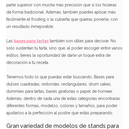
parte superior con mucha más precisión que si los hicieras
de forma tradicional. Además, también puedes aplicar más
Juego de 5 Blondas Redondas 21 cm
fácilmente el frosting o la cubierta que quieras ponerle, con
un resultado inmejorable.
1,65€
Las
bases para tartas
también son útiles para decorar. No
solo sustentan tu tarta, sino que, al poder escoger entre varios
estilos, tienes la oportunidad de darle un toque extra de
AÑADIR
decoración a tu receta.
Tenemos todo lo que puedas estar buscando. Bases para
dulces cuadradas, redondas, rectangulares, drum cakes,
dummies para tartas, bases giratorias o papel de hornear.
Además, dentro de cada una de estas categorías encontrarás
diferentes formas, modelos, colores y tamaños, para poder
ajustarlos a la perfección al postre que estás preparando.
Gran variedad de modelos de stands para