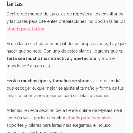
tartas
Dentro del mundo de las cajas de repostería, los envoltorios
y las bases para diferentes preparaciones, no podían faltar los
stands para tartas
.
Base Rígida Redonda 15 cm x 3 mm de espesor
Si una tarta es el plato principal de tus preparaciones, hay que
1,35€
hacer que se note. Con uno de estos stands, lograrás que
tu
tarta sea mucho más atractiva y apetecible
, y todo el
mundo se fijará en ella.
AÑADIR
Existen
muchos
tipos y tamaños de stands
, así que tendrás
que escoger el que mejor se ajuste al tamaño y forma de tus
tartas, o tener varios a manos para distintas ocasiones.
Además, en esta sección de la tienda online de MyKaramelli
también vas a poder encontrar
stands para cupcakes
,
soportes y pilares para tartas más elegantes, e incluso
originales stands para donuts.