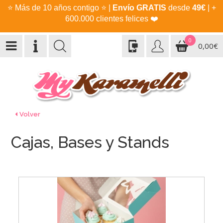
⭐
Más de 10 años contigo
⭐
|
Envío GRATIS
desde
49€
| +
600.000 clientes felices
❤️
0
0,00€
Volver
Cajas, Bases y Stands