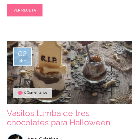
VER RECETA
02
SEP
0 Comentarios
Vasitos tumba de tres
chocolates para Halloween