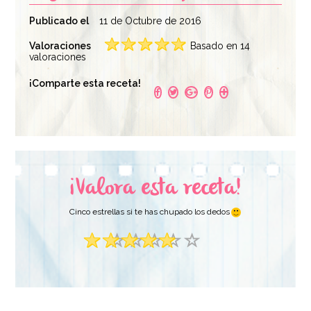
Publicado el
11 de Octubre de 2016
Valoraciones
Basado en 14
valoraciones
Colorante en Pasta
Juego de 5 cucharas
¡Comparte esta receta!
Lavanda Pastel 25 gr
medidoras
- Sugarflair
4,65€
5,95€
¡Valora esta receta!
AÑADIR
AÑADIR
Cinco estrellas si te has chupado los dedos