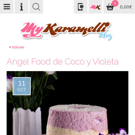
0
0,00€
Volver
Angel Food de Coco y Violeta
11
OCT