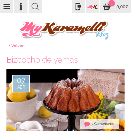
0
0,00€
Volver
Bizcocho de yemas
07
ABR
2 Comentarios