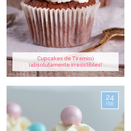
Cupcakes de Tiramisú
¡absolutamente irresistibles!
24
FEB