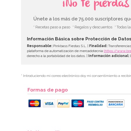
¡No te pierda
Únete a los más de 75.000 suscriptores q
* Recetas paso a paso
* Regalos y descuentos
* Todas l
Información Básica sobre Protección de Dato
Responsable:
Pinkbass Fiestas S.L. |
Finalidad:
Transferencias
plataforma de automatización de mercadotecnia
(https://www.br
derecho a la portabilidad de los datos. |
Información adicional:
D
* Introduciendo mi correo electrónico doy mi consentimiento a recibi
Formas de pago