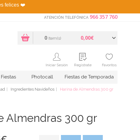
es felices
❤️
966 357 760
ATENCIÓN TELEFÓNICA
0
0,00€
Item(s)
Iniciar Sesión
Regístrate
Favoritos
Fiestas
Photocall
Fiestas de Temporada
dad
Ingredientes Navideños
Harina de Almendras 300 gr
e Almendras 300 gr
5
€