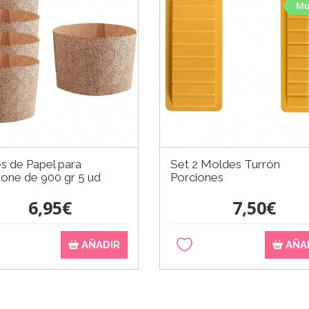
Mu
s de Papel para
Set 2 Moldes Turrón
one de 900 gr 5 ud
Porciones
6,95€
7,50€
AÑADIR
AÑA