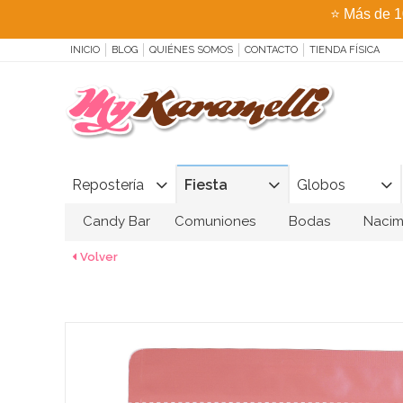
⭐
Más de 1
INICIO
BLOG
QUIÉNES SOMOS
CONTACTO
TIENDA FÍSICA
Repostería
Fiesta
Globos
Candy Bar
Comuniones
Bodas
Nacim
Volver