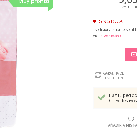
Muy pronto
IVA inclu
SIN STOCK
Tradicionalmente se util
etc..
( Ver más )
GARANTÍA DE
DEVOLUCIÓN
Haz tu pedido 
(salvo festivo
AÑADIR A MIS 