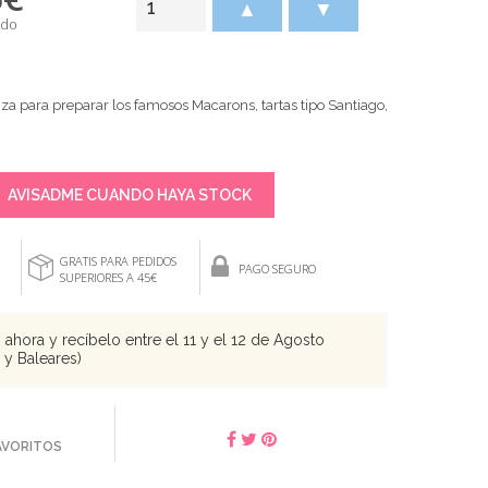
▲
▼
ido
iza para preparar los famosos Macarons, tartas tipo Santiago,
AVISADME CUANDO HAYA STOCK
GRATIS PARA PEDIDOS
PAGO SEGURO
SUPERIORES A 45€
ahora y recíbelo entre el 11 y el 12 de Agosto
s y Baleares)
FAVORITOS