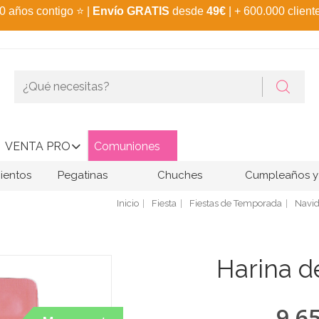
0 años contigo
⭐
|
Envío GRATIS
desde
49€
| + 600.000 client
VENTA PRO
Comuniones
ientos
Pegatinas
Chuches
Cumpleaños y 
Inicio
Fiesta
Fiestas de Temporada
Navi
Harina d
9,6