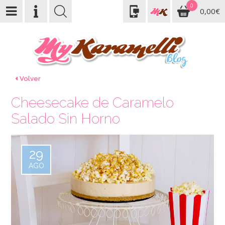
0
0,00€
Volver
Cheesecake de Caramelo
Salado Sin Horno
29
AGO