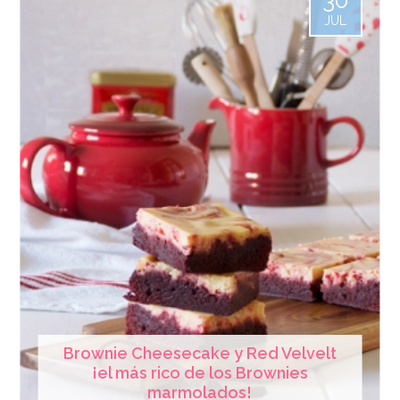
30
JUL
Brownie Cheesecake y Red Velvelt
¡el más rico de los Brownies
marmolados!