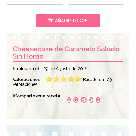
AÑADIR TODOS
Cheesecake de Caramelo Salado
Sin Horno
Publicado el
29 de Agosto de 2016
Valoraciones
Basado en 109
Spray Desmoldante
valoraciones
Espátula Comfort
Profesional Dubor
Grip curvada 11 cm
600 ml
¡Comparte esta receta!
Wilton
6,95€
5,95€
AÑADIR
AÑADIR