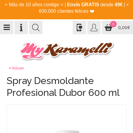
⭐
Más de 10 años contigo
⭐
|
Envío GRATIS
desde
49€
| +
600.000 clientes felices
❤️
0
0,00€
Volver
Spray Desmoldante
Profesional Dubor 600 ml