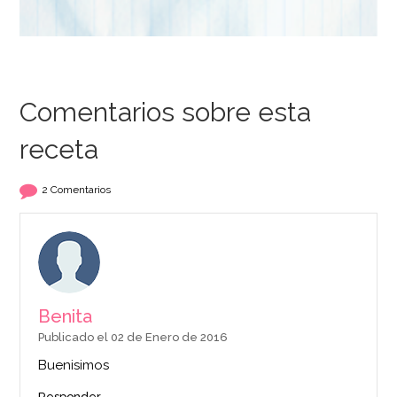
Comentarios sobre esta
receta
Cápsulas para
Rejilla para Enfriar 40
Cupcakes Spot
cm x 25 cm - Wilton
Yellow 50 ud - House
2 Comentarios
of Marie
3,20€
7,95€
AÑADIR
AÑADIR
Benita
Publicado el 02 de Enero de 2016
Buenisimos
Responder