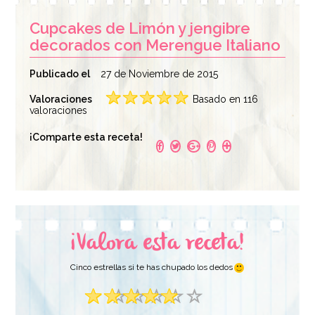
Cupcakes de Limón y jengibre
decorados con Merengue Italiano
Publicado el
27 de Noviembre de 2015
Valoraciones
Basado en 116
Levadura en Polvo
valoraciones
Molde para
80 gr - FunCakes
Cupcakes 12
¡Comparte esta receta!
Cavidades - Wilton
2,95€
11,95€
AÑADIR
AÑADIR
¡Valora esta receta!
Cinco estrellas si te has chupado los dedos