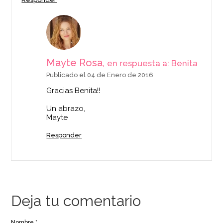
Mayte Rosa,
en respuesta a: Benita
Publicado el 04 de Enero de 2016
Boquilla especial
Gracias Benita!!
relleno inoxidable
Städter
Un abrazo,
Mayte
3,99€
Responder
AÑADIR
Deja tu comentario
Nombre *