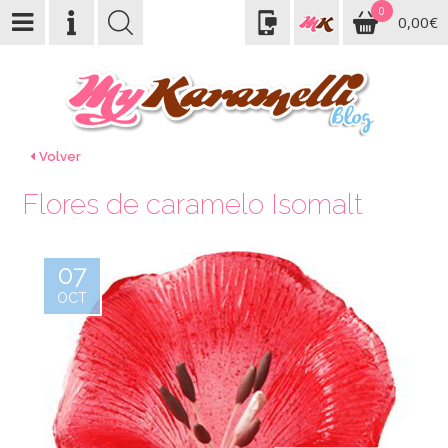
0
0,00€
Volver
Flores de caramelo Isomalt
07
OCT