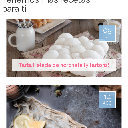
para ti
09
JUL
Tarta Helada de horchata ¡y fartons!
14
AGO