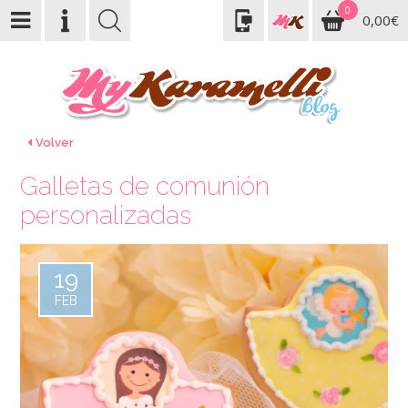
0
0,00€
Volver
Galletas de comunión
personalizadas
19
FEB