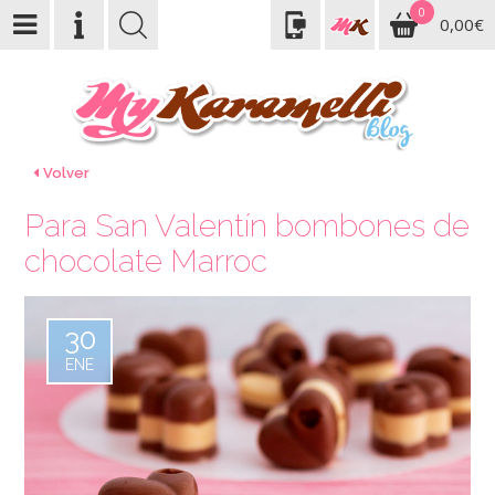
0
0,00€
Volver
Para San Valentín bombones de
chocolate Marroc
30
ENE