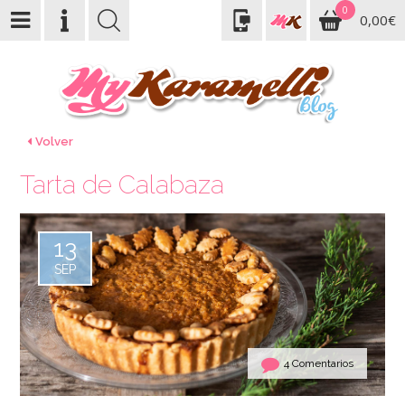
0
0,00€
Volver
Tarta de Calabaza
13
SEP
4 Comentarios