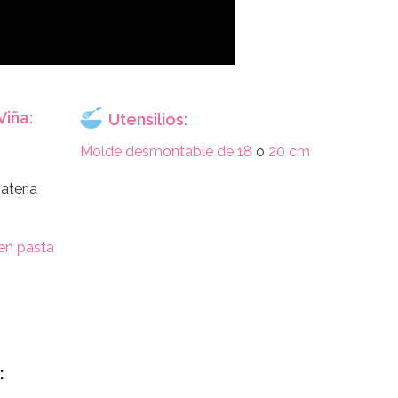
Viña:
Utensilios:
Molde desmontable de 18
o
20 cm
ateria
 en pasta
: