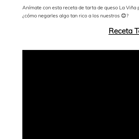
Anímate con esta receta de tarta de queso La Viña 
¿cómo negarles algo tan rico a los nuestros 😊?
Receta T