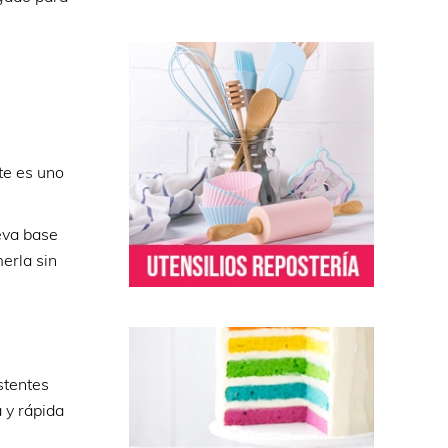
te es uno
eva base
erla sin
stentes
 y rápida