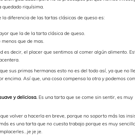
a quedado riquísima.
e la diferencia de las tartas clásicas de queso es:
or que la de la tarta clásica de queso.
e menos que de mas.
d es decir, el placer que sentimos al comer algún alimento. Es
acentera.
ue sus primas hermanas esto no es del todo así, ya que no ll
por encima. Así que, una cosa compensa la otra y podemos com
suave y deliciosa.
Es una tarta
que se come sin sentir, es muy
r que volver a hacerla en breve, porque no soporto más las insi
emás es una tarta que no cuesta trabajo porque es muy sencilla
mplacerles…je je je.