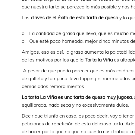
que nuestra tarta se parezca lo más posible y nos h
Las
claves de el éxito de esta tarta de queso
y lo qu
o La cantidad de grasa que lleva, que es mucho may
o Que esté poco horneada, mejor cinco minutos d
Amigos, eso es así, la grasa aumenta la palatabilida
de los motivos por los que la
Tarta la Viña
es ultrapl
A pesar de que pueda parecer que es más calórica q
de galleta y tampoco lleva topping ni mermeladas 
demasiados remordimientos.
La tarta La Viña es una tarta de queso muy jugosa, 
equilibrada, nada seca y no excesivamente dulce.
Decir que triunfó en casa, es poco decir, voy a tene
peticiones de repetición de esta deliciosa tarta. Ad
de hacer por lo que no que no cuesta casi trabajo co