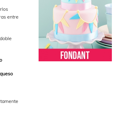
rlos
ras entre
 doble
o
 queso
letamente