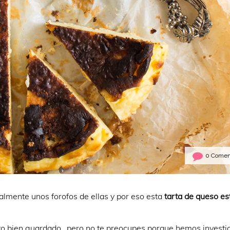
0 Comen
almente unos forofos de ellas y por eso esta
tarta de queso est
to bien guardado…pero no te preocupes porque hemos investi