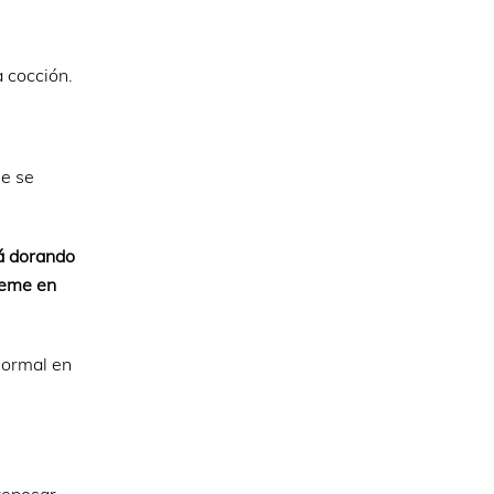
 cocción.
e se
tá dorando
ueme en
normal en