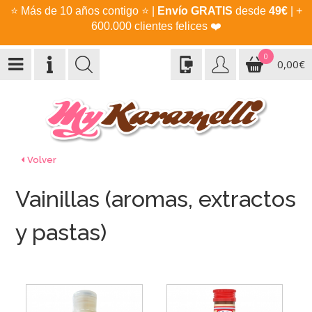
⭐
Más de 10 años contigo
⭐
|
Envío GRATIS
desde
49€
| +
600.000 clientes felices
❤️
0
0,00€
Volver
Vainillas (aromas, extractos
y pastas)