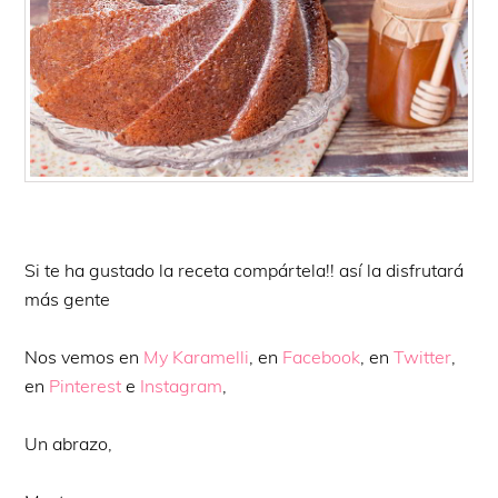
Si te ha gustado la receta compártela!! así la disfrutará
más gente
Nos vemos en
My Karamelli
, en
Facebook
, en
Twitter
,
en
Pinterest
e
Instagram
,
Un abrazo,