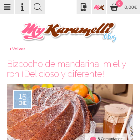
0
0,00€
Volver
Bizcocho de mandarina, miel y
ron ¡Delicioso y diferente!
15
ENE
8 Comentarios