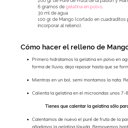
200 gr. de Puré de Fruta de la pasión y Ma
6 gramos de
gelatina en polvo
.
30 ml de agua
​100 gr. de Mango (cortado en cuadraditos 
incorporar al relleno).
Cómo hacer el relleno de Mango 
Primero hidratamos la gelatina en polvo en agu
forma de lluvia, deja reposar hasta que se for
Mientras en un bol, semi montamos la nata. 
Calienta la gelatina en el microondas unos 7-8
Tienes que calentar la gelatina sólo par
Calentamos de nuevo el puré de fruta de la pa
añadimos la gelatina líquida. Removemos hast