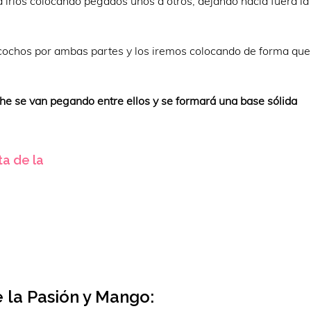
ra irlos colocando pegados unos a otros, dejando hacía fuera la
zcochos por ambas partes y los iremos colocando de forma qu
he se van pegando entre ellos y se formará una base sólida
ta de la
 la Pasión y Mango: