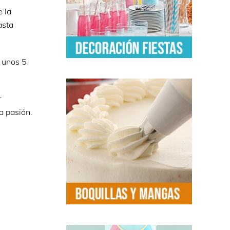
e la
asta
 unos 5
r
a pasión.