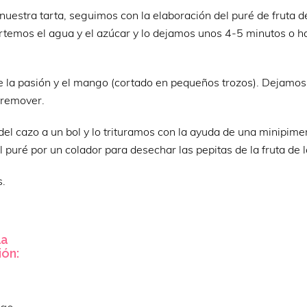
uestra tarta, seguimos con la elaboración del puré de fruta d
rtemos el agua y el azúcar y lo dejamos unos 4-5 minutos o h
e la pasión y el mango (cortado en pequeños trozos). Dejamos
 remover.
el cazo a un bol y lo trituramos con la ayuda de una minipime
puré por un colador para desechar las pepitas de la fruta de l
s.
la
ión: