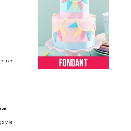
tina en
rvir
o y le