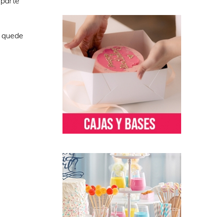
 parte
e quede