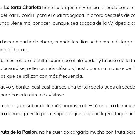
a.
La tarta Charlota
tiene su origen en Francia. Creada por el c
el Zar Nicolai I, para el cual trabajaba. Y ahora después de 
e nunca viene mal conocer, aunque sea sacada de la Wikipedia 
a hacer a partir de ahora, cuando los días se hacen más largos,
nto el horno.
bizcochos de soletilla cubriendo el alrededor y la base de la ta
o bavaroise, rellenos más clásicos, hasta por una mousse de l
enos que se utilizan con más frecuencia.
ativo y bonito, casi casi parece una tarta regalo pues alrededo
s para hacerla aún más vistosa.
un color y un sabor de lo más primaveral. Está rellena de mous
na de mango en la parte superior que le da un ligero toque áci
ruta de la Pasión
, no he querido cargarla mucho con fruta par