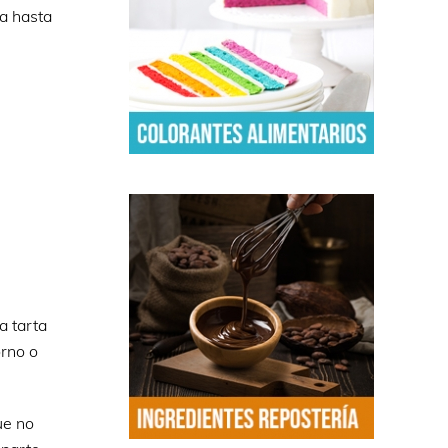
ta hasta
a tarta
orno o
ue no