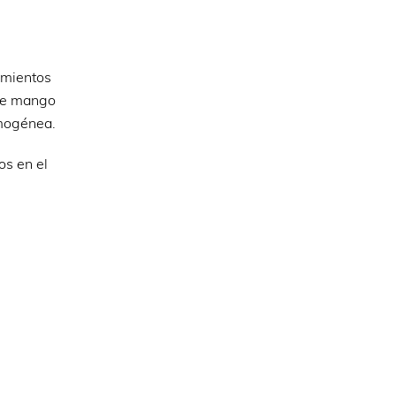
imientos
 de mango
omogénea.
os en el