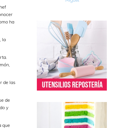
Miguel
hef
conocer
como ha
 la
rta.
imón,
r de las
se de
do y
a que