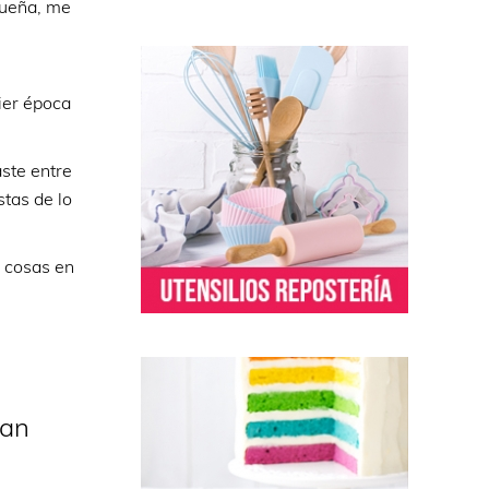
equeña, me
uier época
aste entre
stas de lo
s cosas en
gan