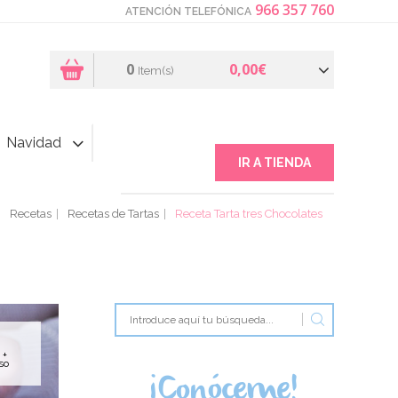
966 357 760
ATENCIÓN TELEFÓNICA
0
0,00€
Item(s)
Navidad
IR A TIENDA
Recetas
Recetas de Tartas
Receta Tarta tres Chocolates
 +
so
¡Conóceme!