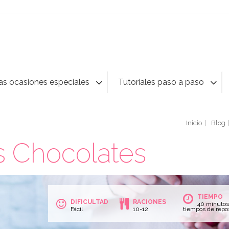
as ocasiones especiales
Tutoriales paso a paso
Inicio
Blog
es Chocolates
TIEMPO
DIFICULTAD
RACIONES
40 minutos
Fácil
10-12
tiempos de repo