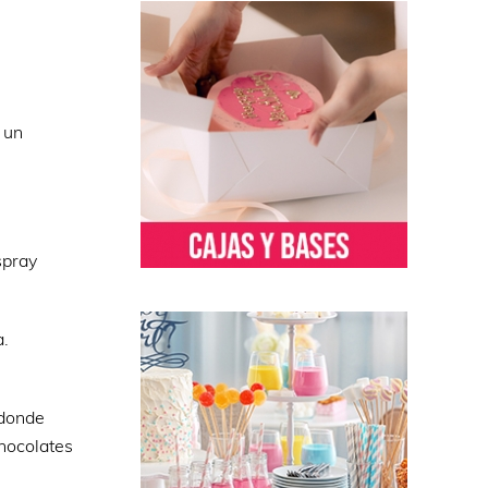
 un
spray
a.
 donde
chocolates