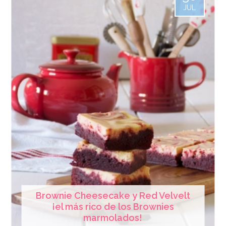
JUL
Brownie Cheesecake y Red Velvelt
¡el más rico de los Brownies
marmolados!