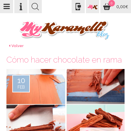
0
0,00€
Volver
Cómo hacer chocolate en rama
10
FEB