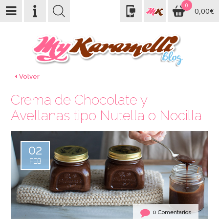
0
0,00€
Volver
Crema de Chocolate y
Avellanas tipo Nutella o Nocilla
02
FEB
0 Comentarios