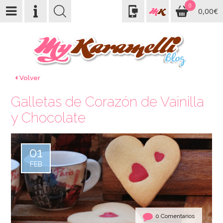
0
0,00€
Volver
Galletas de Corazón de Vainilla
y Chocolate
01
FEB
0 Comentarios