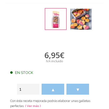
6,95
€
IVA incluido
EN STOCK
▲
▼
Con ésta receta mejorada podrás elaborar unas galletas
perfectas.
( Ver más )