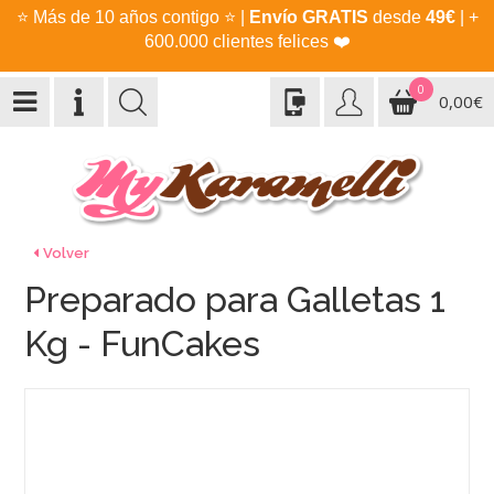
⭐
Más de 10 años contigo
⭐
|
Envío GRATIS
desde
49€
| +
600.000 clientes felices
❤️
0
0,00€
Volver
Preparado para Galletas 1
Kg - FunCakes