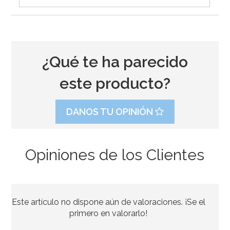
¿Qué te ha parecido
este producto?
DANOS TU OPINIÓN
Opiniones de los Clientes
Rodillo Joseph Joseph Multicolor 4 alturas
Este artículo no dispone aún de valoraciones. ¡Se el
29,95€
primero en valorarlo!