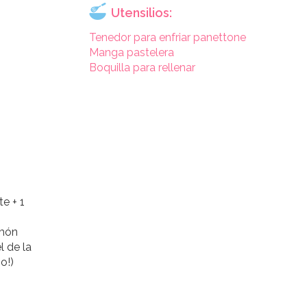
Utensilios:
Tenedor para enfriar panettone
Manga pastelera
Boquilla para rellenar
o
e + 1
imón
l de la
o!)