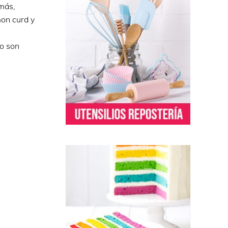
emás,
mon curd y
po son