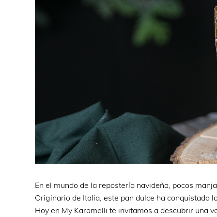
En el mundo de la repostería navideña, pocos manj
Originario de Italia, este pan dulce ha conquistado
Hoy en My Karamelli te invitamos a descubrir una v