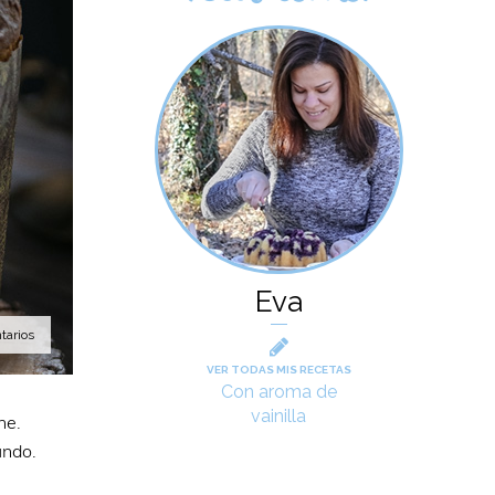
Eva
tarios
VER TODAS MIS RECETAS
Con aroma de
vainilla
ne.
mundo.