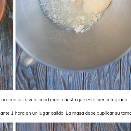
para masas a velocidad media hasta que esté bien integrado.
rante 1 hora en un lugar cálido. La masa debe duplicar su tam