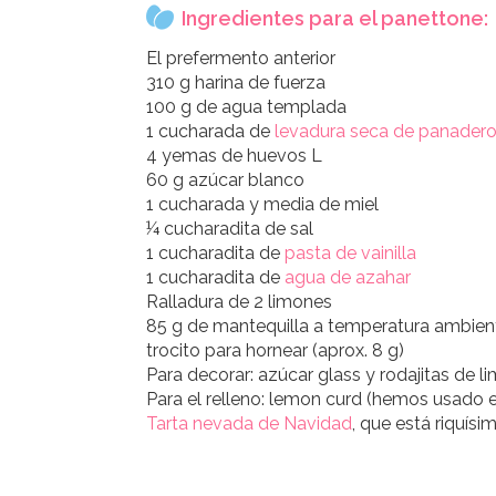
Ingredientes para el panettone:
El prefermento anterior
310 g harina de fuerza
100 g de agua templada
1 cucharada de
levadura seca de panader
4 yemas de huevos L
60 g azúcar blanco
1 cucharada y media de miel
¼ cucharadita de sal
1 cucharadita de
pasta de vainilla
1 cucharadita de
agua de azahar
Ralladura de 2 limones
85 g de mantequilla a temperatura ambient
trocito para hornear (aprox. 8 g)
Para decorar: azúcar glass y rodajitas de l
Para el relleno: lemon curd (hemos usado e
Tarta nevada de Navidad
, que está riquísim