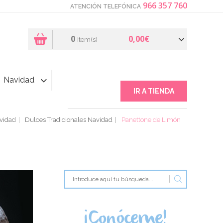
966 357 760
ATENCIÓN TELEFÓNICA
0
0,00€
Item(s)
Navidad
IR A TIENDA
vidad
Dulces Tradicionales Navidad
Panettone de Limón
¡Conóceme!