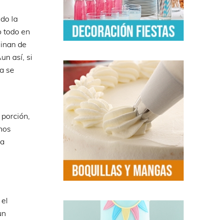
do la
o todo en
minan de
n así, si
a se
 porción,
nos
la
 el
un