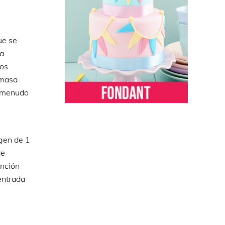
ue se
la
mos
 masa
a menudo
gen de 1
de
ención
entrada