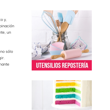
o y,
binación
nte, un
 no sólo
ir.
onante