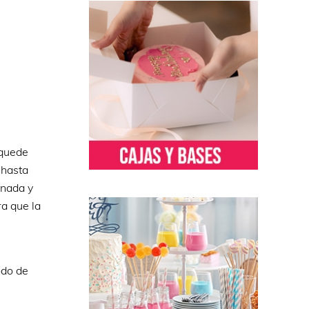
 quede
 hasta
inada y
ra que la
odo de