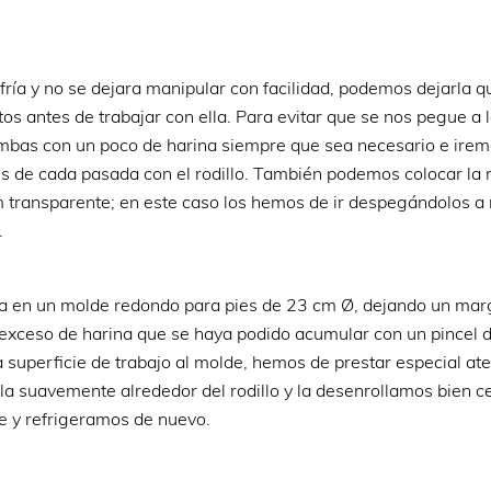
ría y no se dejara manipular con facilidad, podemos dejarla q
s antes de trabajar con ella. Para evitar que se nos pegue a 
ambas con un poco de harina siempre que sea necesario e ire
 de cada pasada con el rodillo. También podemos colocar la
lm transparente; en este caso los hemos de ir despegándolos 
.
da en un molde redondo para pies de 23 cm Ø, dejando un mar
 exceso de harina que se haya podido acumular con un pincel 
la superficie de trabajo al molde, hemos de prestar especial at
rla suavemente alrededor del rodillo y la desenrollamos bien c
e y refrigeramos de nuevo.