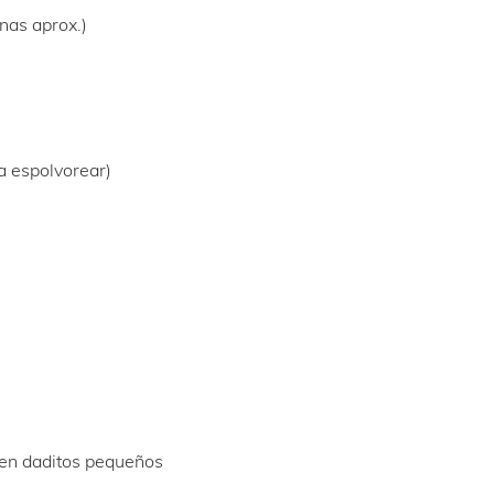
nas aprox.)
a espolvorear)
a en daditos pequeños