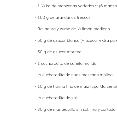
- 1 ¼ kg de manzanas variadas** (6 manza
- 150 g de arándanos frescos
- Ralladura y zumo de ½ limón mediano
- 50 g de azúcar blanco (+ azúcar extra par
- 50 g de azúcar moreno
- 1 cucharadita de canela molida
- ¼ cucharadita de nuez moscada molida
- 15 g de harina fina de maíz (tipo Maizena)
- ¼ cucharadita de sal
- 30 g de mantequilla sin sal, fría y cortad