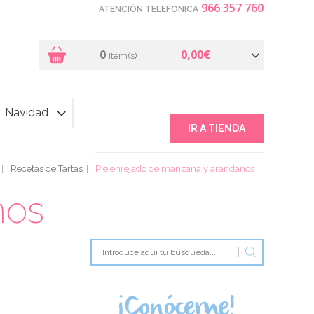
966 357 760
ATENCIÓN TELEFÓNICA
0
0,00€
Item(s)
Navidad
IR A TIENDA
Recetas de Tartas
Pie enrejado de manzana y arándanos
nos
¡Conóceme!