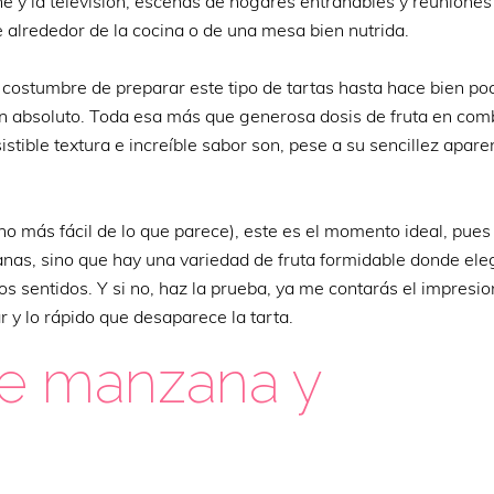
 y la televisión, escenas de hogares entrañables y reuniones
 alrededor de la cocina o de una mesa bien nutrida.
costumbre de preparar este tipo de tartas hasta hace bien poc
n absoluto. Toda esa más que generosa dosis de fruta en com
tible textura e increíble sabor son, pese a su sencillez apare
o más fácil de lo que parece), este es el momento ideal, pues
anas, sino que hay una variedad de fruta formidable donde eleg
os sentidos. Y si no, haz la prueba, ya me contarás el impresi
y lo rápido que desaparece la tarta.
de manzana y