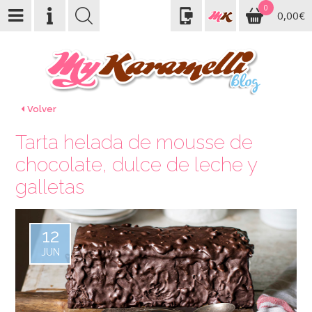
0
0,00€
Volver
Tarta helada de mousse de
chocolate, dulce de leche y
galletas
12
JUN