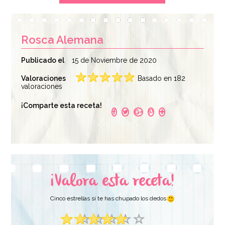
Rosca Alemana
Publicado el
15 de Noviembre de 2020
Valoraciones
Basado en 182
valoraciones
Rejilla Enfriadora 40 x
Cobertura de
¡Comparte esta receta!
25 cm - Patisse
Chocolate Negro
48% de Cacao 1 Kg -
Quality
7,95€
23,95€
¡Valora esta receta!
AÑADIR
AÑADIR
Cinco estrellas si te has chupado los dedos