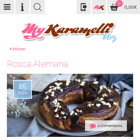
0
0,00€
Volver
Rosca Alemana
15
NOV
0 Comentarios