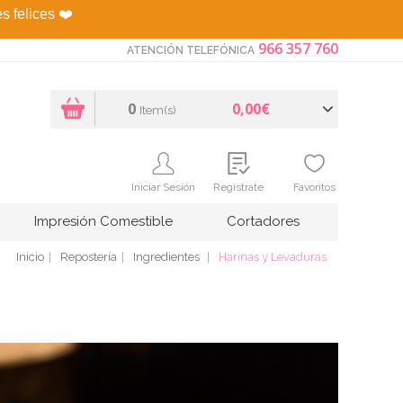
es felices
❤️
966 357 760
ATENCIÓN TELEFÓNICA
0
0,00€
Item(s)
Iniciar Sesión
Regístrate
Favoritos
Impresión Comestible
Cortadores
Inicio
Repostería
Ingredientes
Harinas y Levaduras