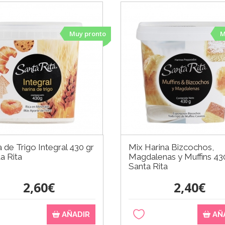
Muy pronto
M
a de Trigo Integral 430 gr
Mix Harina Bizcochos,
a Rita
Magdalenas y Muffins 430
Santa Rita
2,60€
2,40€
AÑADIR
AÑ