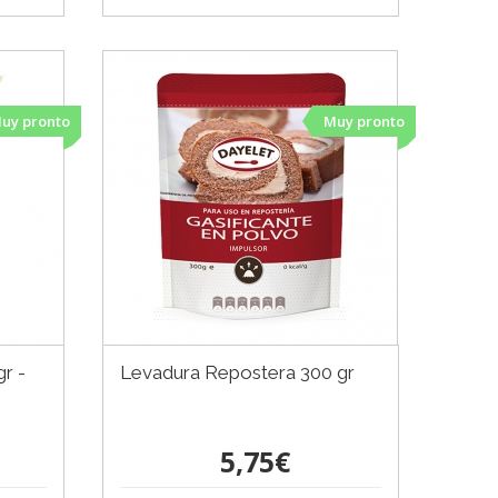
uy pronto
Muy pronto
r -
Levadura Repostera 300 gr
5,75€