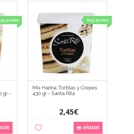
uy pronto
Muy pronto
Mix Harina Tortitas y Crepes
 gr -
430 gr - Santa Rita
2,45€
ADIR
AÑADIR