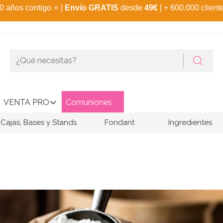
0 años contigo
⭐
|
Envío GRATIS
desde
49€
| + 600.000 client
VENTA PRO
Comuniones
Cajas, Bases y Stands
Fondant
Ingredientes