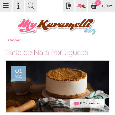
0
0,00€
Volver
Tarta de Nata Portuguesa
01
AGO
8 Comentarios