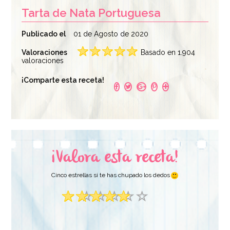
Tarta de Nata Portuguesa
Publicado el
01 de Agosto de 2020
Valoraciones
Basado en 1.904
valoraciones
Nata Vegetal
Nata Vegetal Decor
¡Comparte esta receta!
Ambiante 1 litro
Up
4,50€
5,40€
¡Valora esta receta!
AÑADIR
AÑADIR
Cinco estrellas si te has chupado los dedos