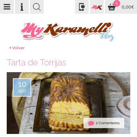
0
0,00€
Volver
Tarta de Torrijas
10
ABR
2 Comentarios