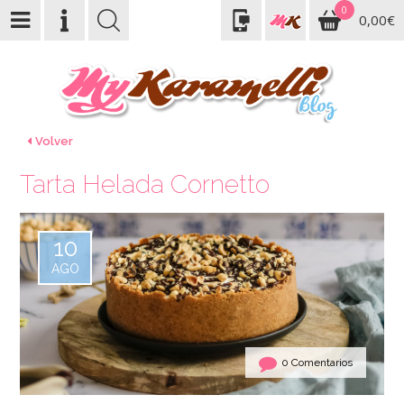
0
0,00€
Volver
Tarta Helada Cornetto
10
AGO
0 Comentarios