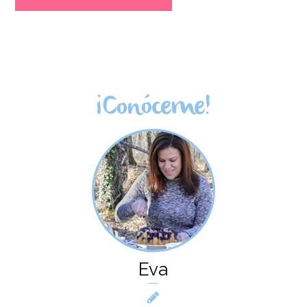
¡Conóceme!
Eva