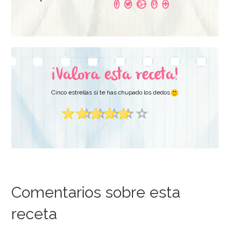
54,95€
6,95€
AÑADIR
AÑADIR
¡Valora esta receta!
Cinco estrellas si te has chupado los dedos
Comentarios sobre esta
receta
Rejilla para Enfriar 40
cm x 25 cm - Wilton