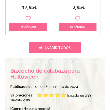
17,95€
2,95€
AÑADIR
AÑADIR
AÑADIR TODOS
Bizcocho de calabaza para
Halloween
Publicado el
03 de Septiembre de 2024
Valoraciones
Basado en 239
Molde Nordic Ware
valoraciones
Spray Desmoldante
Elegant Party Bundt
Profesional Dubor
Pan Dorado
¡Comparte esta receta!
600 ml