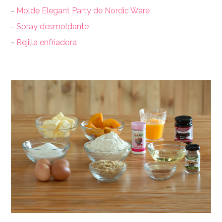
-
Molde Elegant Party de Nordic Ware
-
Spray desmoldante
-
Rejilla enfriadora