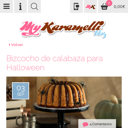
0
0,00€
Volver
Bizcocho de calabaza para
Halloween
03
SEP
4 Comentarios