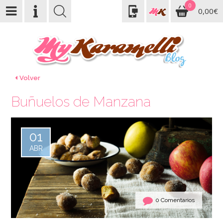
0
0,00€
Volver
Buñuelos de Manzana
01
ABR
0 Comentarios