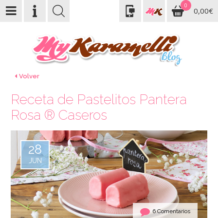
0
0,00€
Volver
Receta de Pastelitos Pantera
Rosa ® Caseros
28
JUN
6 Comentarios