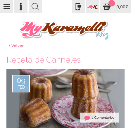
0
0,00€
Volver
Receta de Canneles
09
FEB
2 Comentarios