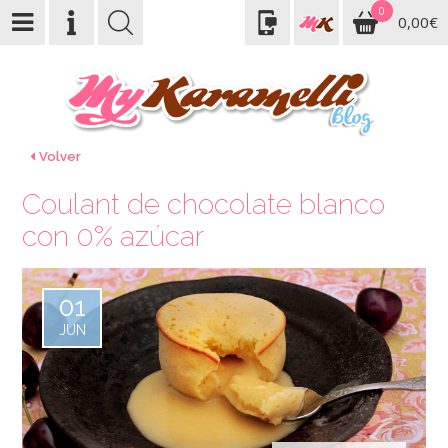
0
0,00€
Volver
Coulant de chocolate blanco
con 0% azúcar
01
JUN