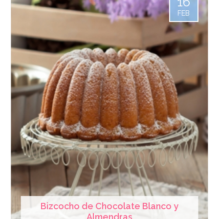
16
FEB
Bizcocho de Chocolate Blanco y
Almendras