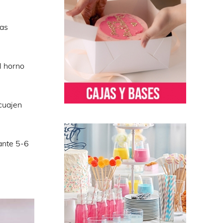
ras
l horno
 cuajen
ante 5-6