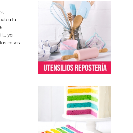
s,
ado a la
e
... ya
 las cosas