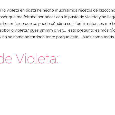
í la violeta en pasta he hecho muchísimas recetas de bizcocho
nsar que me faltaba por hacer con la pasta de violeta y he lleg
r hacer (creo que se puede añadir a casi todo), entonces me h
abor a violeta? pues ummm a ver... esta pregunta es más fácil
! y no se como he tardado tanto porque esta... pues como todas
e Violeta: