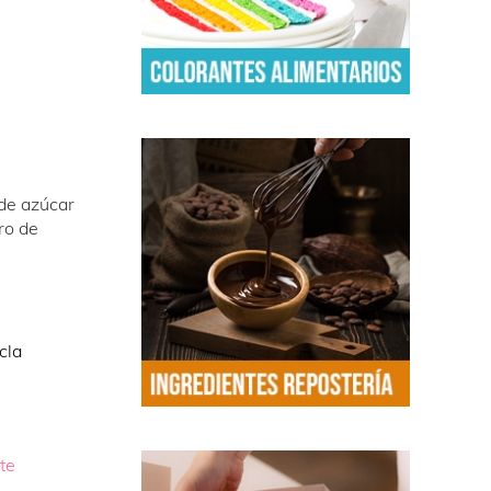
 de azúcar
ro de
cla
te