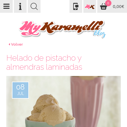
0
0,00€
Volver
Helado de pistacho y
almendras laminadas
08
JUL