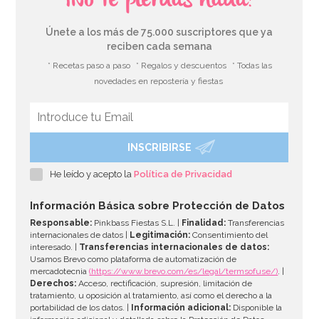
¡No te pierdas nada!
Únete a los más de 75.000 suscriptores que ya
reciben cada semana
* Recetas paso a paso
* Regalos y descuentos
* Todas las
novedades en repostería y fiestas
INSCRIBIRSE
He leído y acepto la
Política de Privacidad
Información Básica sobre Protección de Datos
Responsable:
Pinkbass Fiestas S.L. |
Finalidad:
Transferencias
internacionales de datos |
Legitimación:
Consentimiento del
interesado. |
Transferencias internacionales de datos:
Usamos Brevo como plataforma de automatización de
mercadotecnia
(https://www.brevo.com/es/legal/termsofuse/)
. |
Derechos:
Acceso, rectificación, supresión, limitación de
tratamiento, u oposición al tratamiento, así como el derecho a la
portabilidad de los datos. |
Información adicional:
Disponible la