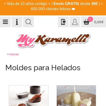
⭐
Más de 10 años contigo
⭐
|
Envío GRATIS
desde
49€
| +
600.000 clientes felices
❤️
0
0,00€
Volver
Moldes para Helados