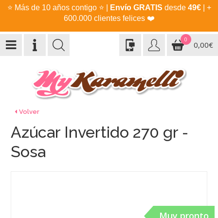
⭐
Más de 10 años contigo
⭐
|
Envío GRATIS
desde
49€
| +
600.000 clientes felices
❤️
0
0,00€
Volver
Azúcar Invertido 270 gr -
Sosa
Muy pronto