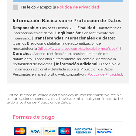
He leído y acepto la
Política de Privacidad
Información Básica sobre Protección de Datos
Responsable:
Pinkbass Fiestas S.L. |
Finalidad:
Transferencias
internacionales de datos |
Legitimación:
Consentimiento del
interesado. |
Transferencias internacionales de datos:
Usamos Brevo como plataforma de automatización de
mercadotecnia
(https://www.brevo.com/es/legal/termsofuse/)
. |
Derechos:
Acceso, rectificación, supresión, limitación de
tratamiento, u oposición al tratamiento, así como el derecho a la
portabilidad de los datos. |
Información adicional:
Disponible la
información adicional y detallada sobre la Protección de Datos
Personales en nuestro sitio web corporativo y
Política de Privacidad
.
* Introduciendo mi correo electrónico doy mi consentimiento a recibir
comunicaciones comerciales a través de mi e-mail y confirmo que he
leído la política de Protección de Datos.
Formas de pago