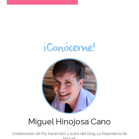
¡Conóceme!
Miguel Hinojosa Cano
Colaborador de My Karamelli y autor del blog La Repostería de
Miguel