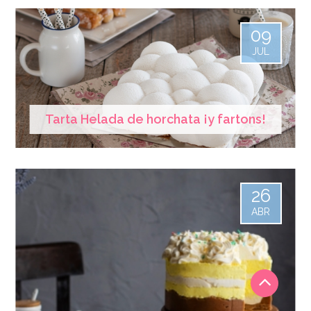
09
JUL
Tarta Helada de horchata ¡y fartons!
26
ABR