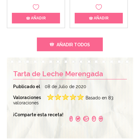
AÑADIR
AÑADIR
AÑADIR TODOS
Tarta de Leche Merengada
Publicado el
08 de Julio de 2020
Valoraciones
Basado en 83
valoraciones
Spray Efecto
¡Comparte esta receta!
Terciopelo Blanco
100 ml
9,50€