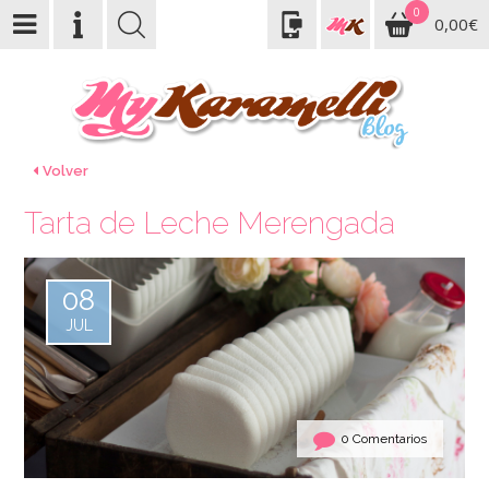
0
0,00€
Volver
Tarta de Leche Merengada
08
JUL
0 Comentarios