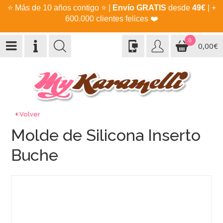
⭐
Más de 10 años contigo
⭐
|
Envío GRATIS
desde
49€
| +
600.000 clientes felices
❤️
0
0,00€
Volver
Molde de Silicona Inserto
Buche