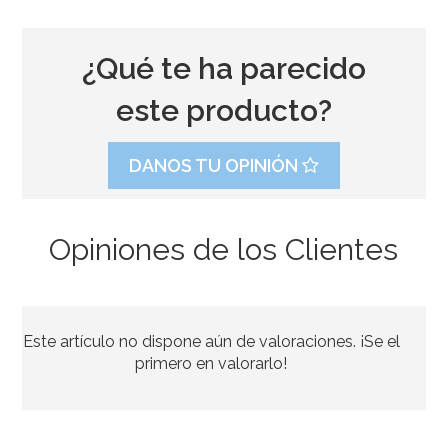
¿Qué te ha parecido
este producto?
DANOS TU OPINIÓN
Opiniones de los Clientes
Kit para Tronco de Navidad Diamond 3D
Este artículo no dispone aún de valoraciones. ¡Se el
25,90€
primero en valorarlo!
AÑADIR