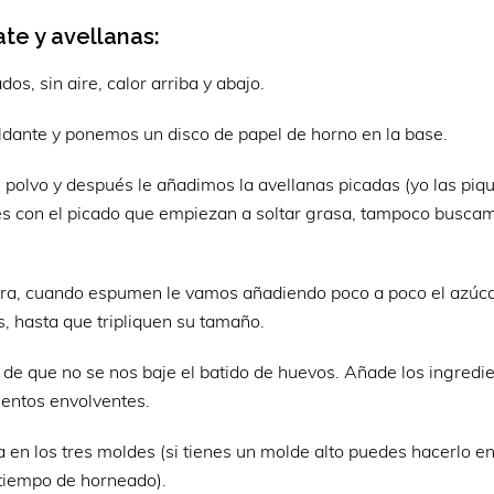
te y avellanas:
s, sin aire, calor arriba y abajo.
ante y ponemos un disco de papel de horno en la base.
 polvo y después le añadimos la avellanas picadas (yo las piqu
ses con el picado que empiezan a soltar grasa, tampoco busca
dora, cuando espumen le vamos añadiendo poco a poco el azúca
 hasta que tripliquen su tamaño.
de que no se nos baje el batido de huevos. Añade los ingredi
ientos envolventes.
 en los tres moldes (si tienes un molde alto puedes hacerlo e
l tiempo de horneado).