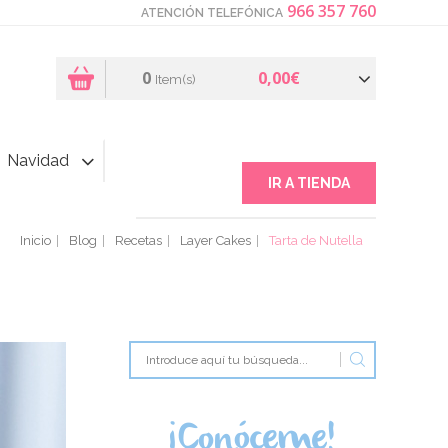
966 357 760
ATENCIÓN TELEFÓNICA
0
0,00€
Item(s)
Navidad
IR A TIENDA
Inicio
Blog
Recetas
Layer Cakes
Tarta de Nutella
¡Conóceme!