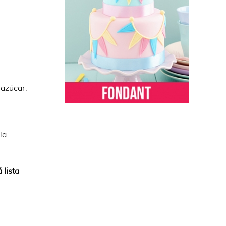
 azúcar.
la
 lista