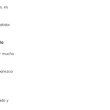
s, es
atidor
la
ir mucho
parezca
ado y