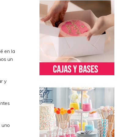
é en la
mos un
r y
entes
n uno