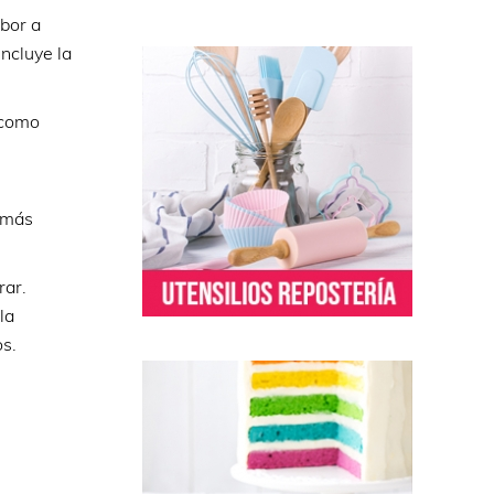
abor a
incluye la
 como
 más
rar.
la
os.