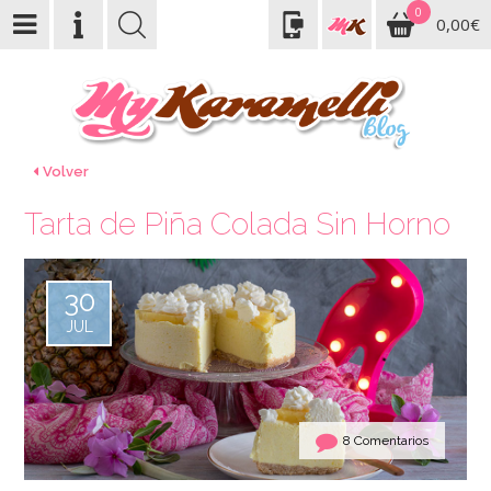
0
0,00€
Volver
Tarta de Piña Colada Sin Horno
30
JUL
8 Comentarios