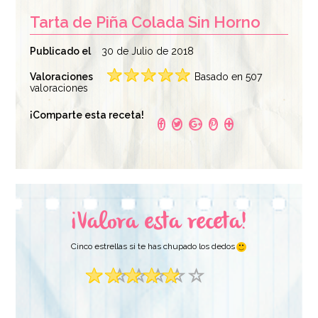
Tarta de Piña Colada Sin Horno
Publicado el
30 de Julio de 2018
Valoraciones
Basado en 507
valoraciones
Rollo de Acetato
Molde Desmontable
¡Comparte esta receta!
para Pastelería 20 m
Redondo 20 cm x 6,5
x 12 cm
cm - DECORA
11,95€
11,95€
¡Valora esta receta!
AÑADIR
AÑADIR
Cinco estrellas si te has chupado los dedos