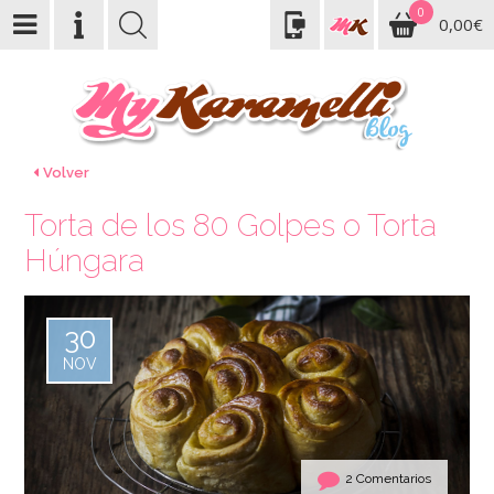
0
0,00€
Volver
Torta de los 80 Golpes o Torta
Húngara
30
NOV
2 Comentarios