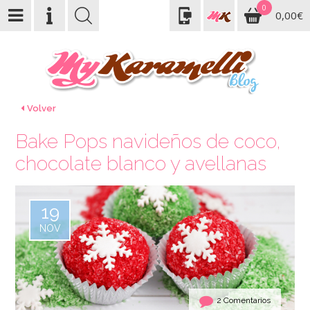
0
0,00€
Volver
Bake Pops navideños de coco,
chocolate blanco y avellanas
19
NOV
2 Comentarios