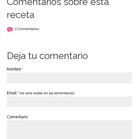
Comentarios sobre esta
receta
Molde para pan
Vainilla Bourbon en
24cm Städter
Pasta Home Gourmet
250 gr - Sosa
0 Comentarios
13,49€
17,95€
Deja tu comentario
AÑADIR
AÑADIR
Nombre *
Email *
(no será visible en los comentarios)
Comentario