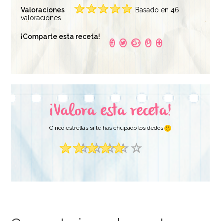
Valoraciones
Basado en 46
Bicarbonato de
valoraciones
Rejilla para Enfriar 40
Sodio 200 gr
cm x 25 cm - Wilton
¡Comparte esta receta!
4,49€
7,95€
AÑADIR
AÑADIR
¡Valora esta receta!
Cinco estrellas si te has chupado los dedos