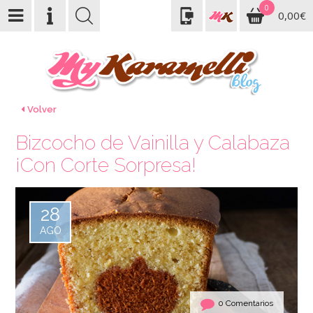
0
0,00€
Volver
Bizcocho de Vainilla y Calabaza
¡Con Corte Sorpresa!
28
AGO
0 Comentarios